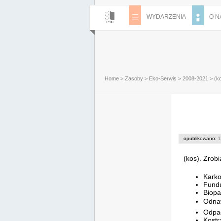
WYDARZENIA
O N
Home
>
Zasoby
>
Eko-Serwis
>
2008-2021
>
(k
opublikowano:
1
(kos). Zrobi
Karko
Fundu
Biopa
Odnaw
Odpa
Kostr