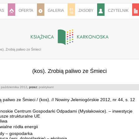
AS
OFERTA
GALERIA
ZASOBY
CZYTELNIK
os). Zrobią paliwo ze Śmieci
(kos). Zrobią paliwo ze Śmieci
 października 2012
, przez:
praktykant
ą paliwo ze Śmieci / (kos). // Nowiny Jeleniogórskie 2012, nr 44, s. 12
noskie Centrum Gospodarki Odpadami (Mysłakowice). – inwestycje
sze strukturalne UE
liwa
ialne ródła energii
dy – gospodarka
zyca (woj. dolnośląskie) – ekologia