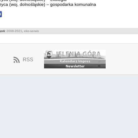
zyca (woj. dolnośląskie) – gospodarka komunalna
orii:
2008-2021
,
eko-serwis
RSS