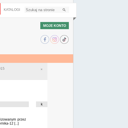
KATALOGI
MOJE KONTO
015
×
k
anizowanym przez
ika-12 [...]