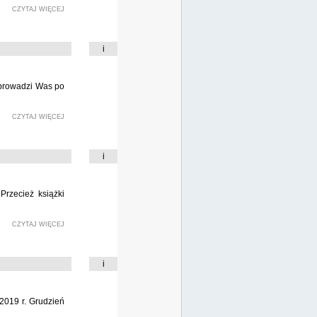
CZYTAJ WIĘCEJ
i
poprowadzi Was po
CZYTAJ WIĘCEJ
i
Przecież książki
CZYTAJ WIĘCEJ
i
 2019 r. Grudzień