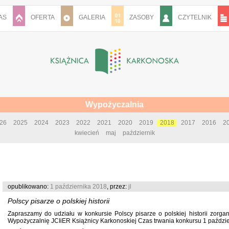
AS
OFERTA
GALERIA
ZASOBY
CZYTELNIK
Wypożyczalnia
26
2025
2024
2023
2022
2021
2020
2019
2018
2017
2016
2
kwiecień
maj
październik
opublikowano:
1 października 2018
, przez:
jl
Polscy pisarze o polskiej historii
Zapraszamy do udziału w konkursie Polscy pisarze o polskiej historii zorg
Wypożyczalnię JCIiER Książnicy Karkonoskiej Czas trwania konkursu 1 październ