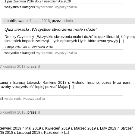
1 października 2018 do 27 października 2018
wszystko z kategorii:
wydarzenia
,
wypożyczalnia
opublikowano:
7 maja 2018
, przez:
admin
Quiz literacki „Wszystkie stworzenia małe i duże”
Drodzy Czytelnicy, „Wszystkie stworzenia małe i duże” to quiz literacki, który 
literackich tropach zwierząt – tych opisanych i tych, które towarzyszyły [...]
7 maja 2018 do 10 czerwca 2018
wszystko z kategorii:
wydarzenia
,
wypożyczalnia
7 kwietnia 2018
, przez:
jl
ania z Europą Literacki Ranking 2018 r. Historio, historio, cóżeś ty za pani… 
 ażeby rzeczywistość lepiej poznać Mając [...]
ii:
wydarzenia
,
wypożyczalnia
6 kwietnia 2018
, przez:
jl
zerwiec 2019 r. Maj 2019 r. Kwiecień 2019 r. Marzec 2019 r. Luty 2019 r. Styczeń
II) 2018 r. Listopad 2018 r. Październik [...]