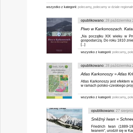
wszystko z kategorii:
polecamy
,
polecamy w dziale regiona
opublikowano:
28 października
Piwo w Karkonoszach. Katal
„Na początku XIX wieku w Pru
Ausstellungskatalog, oprac
gospodarczą. Do roku 1810 zn
[...]
wszystko z kategorii:
polecamy
,
pol
opublikowano:
28 października
Atlas Karkonoszy = Atlas K
Atlas Karkonoszy jest efektem
w ramach polsko-czeskiego proje
wszystko z kategorii:
polecamy
,
pol
opublikowano:
27 sierpni
Sněžný Iwan = Schnee
Friedrich Iwan (1889-19
Iwanem”, urodził się w Ka