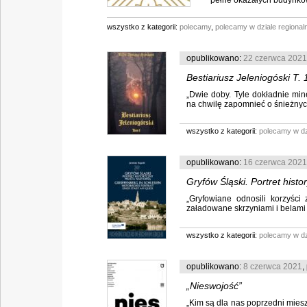
pełne okazałych budynków 
wszystko z kategorii:
polecamy
,
polecamy w dziale regiona
opublikowano:
22 czerwca 2021
Bestiariusz Jeleniogóski T.
„Dwie doby. Tyle dokładnie min
na chwilę zapomnieć o śnieżnyc
wszystko z kategorii:
polecamy w dz
opublikowano:
16 czerwca 2021
Gryfów Śląski. Portret hist
„Gryfowiane odnosili korzyśc
załadowane skrzyniami i belami 
wszystko z kategorii:
polecamy w dz
opublikowano:
8 czerwca 2021
,
„Nieswojość”
„Kim są dla nas poprzedni miesz