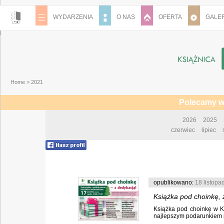
WYDARZENIA
O NAS
OFERTA
GALER
Home
>
2021
Polecamy w
2026
2025
czerwiec
lipiec
opublikowano:
18 listopa
Książka pod choinkę, 
Książka pod choinkę w Ks
najlepszym podarunkiem p