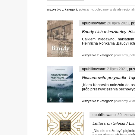
wszystko z kategorii:
polecamy
,
polecamy w dziale regiona
opublikowano:
20 lipca 2021
, p
Baudy i ich mieszkańcy. His
Całkiem niedawno, nakładem 
Rohkam
Heinricha Rohkama „Baudy i ich 
wszystko z kategorii:
polecamy
,
pol
opublikowano:
2 lipca 2021
, pr
Niesamowite przypadki. Taj
„Klara Konarska należała do os
prób przezwyciężenia pechowych r
wszystko z kategorii:
polecamy w dz
opublikowano:
30 czerwc
Letters on Silesia / L
„Nic nie może być pięknie