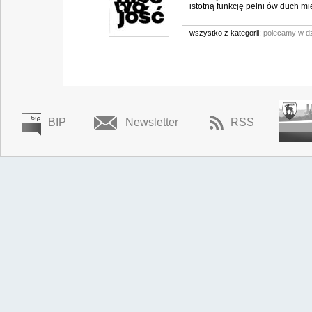
istotną funkcję pełni ów duch mie
wszystko z kategorii:
polecamy w dz
BIP
Newsletter
RSS