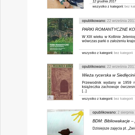
12 grudnia 2017
wszystko z kategorii:
bez kat
opublikowano:
22 września 201
PARKI ROMANTYCZNE KOTLI
W XIX wieku w Kotlinie Jelenio
Napierała; zdjęcia Romuald
wówczas parki o założeniu krajo
wszystko z kategorii:
bez kategorii
opublikowano:
22 września 201
Wieża rycerska w Siedlęcin
Przewodnik wydany w 1959 rok
książeczka zachowuje ówczesną 
[...]
wszystko z kategorii:
bez kategorii
opublikowano:
2 sierpnia
BDM: Bibliowakacje – 
Dzisiejsze zajęcia pt. „Zw