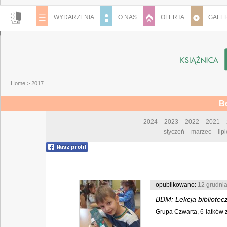
WYDARZENIA
O NAS
OFERTA
GALER
Home
>
2017
Be
2024
2023
2022
2021
styczeń
marzec
lip
opublikowano:
12 grudni
BDM: Lekcja bibliotec
Grupa Czwarta, 6-latków z 