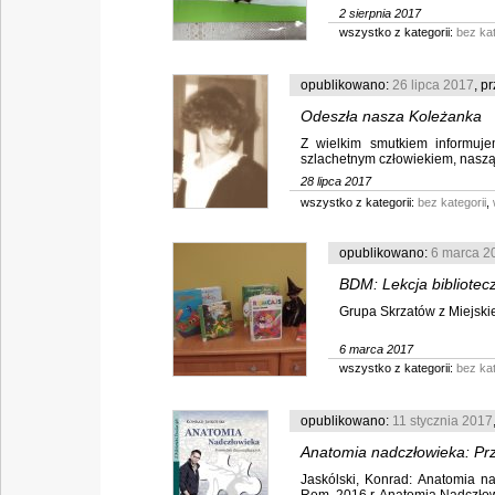
2 sierpnia 2017
wszystko z kategorii:
bez kat
opublikowano:
26 lipca 2017
, p
Odeszła nasza Koleżanka
Z wielkim smutkiem informuje
szlachetnym człowiekiem, naszą 
28 lipca 2017
wszystko z kategorii:
bez kategorii
,
opublikowano:
6 marca 2
BDM: Lekcja bibliotecz
Grupa Skrzatów z Miejski
6 marca 2017
wszystko z kategorii:
bez kat
opublikowano:
11 stycznia 2017
Anatomia nadczłowieka: Pr
Jaskólski, Konrad: Anatomia n
Konrad Jaskólski