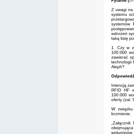
Pytanie (
or
Z uwagi na
systemu oc
przetargow
systemów R
postępowan
wdrożeń sys
taką listę p
1. Czy w z
100.000 wol
zawierać op
technologi
Aleph?
Odpowiedź
Intencją za
RFID HF w 
100.000 wol
oferty (zal. 
W związku 
brzmienie:
„Załącznik
obejmująca
woluminów 