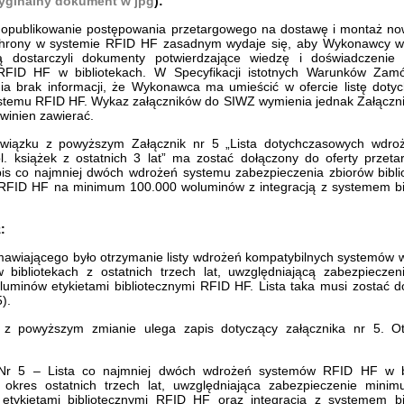
yginalny dokument w jpg
):
 opublikowanie postępowania przetargowego na dostawę i montaż n
hrony w systemie RFID HF zasadnym wydaje się, aby Wykonawcy wr
ą dostarczyli dokumenty potwierdzające wiedzę i doświadczenie w
FID HF w bibliotekach. W Specyfikacji istotnych Warunków Zam
ia brak informacji, że Wykonawca ma umieścić w ofercie listę doty
temu RFID HF. Wykaz załączników do SIWZ wymienia jednak Załącznik
owinien zawierać.
wiązku z powyższym Załącznik nr 5 „Lista dotychczasowych wdro
. książek z ostatnich 3 lat” ma zostać dołączony do oferty przet
is co najmniej dwóch wdrożeń systemu zabezpieczenia zbiorów bibl
i RFID HF na minimum 100.000 woluminów z integracją z systemem bi
:
mawiającego było otrzymanie listy wdrożeń kompatybilnych systemów w
bibliotekach z ostatnich trzech lat, uwzględniającą zabezpiecze
uminów etykietami bibliotecznymi RFID HF. Lista taka musi zostać 
5).
z powyższym zmianie ulega zapis dotyczący załącznika nr 5. O
 Nr 5 – Lista co najmniej dwóch wdrożeń systemów RFID HF w bi
 okres ostatnich trzech lat, uwzględniająca zabezpieczenie mini
etykietami bibliotecznymi RFID HF oraz integracją z systemem bi