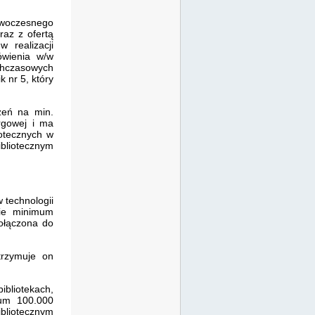
owoczesnego
az z ofertą
 realizacji
ówienia w/w
chczasowych
 nr 5, który
żeń na min.
argowej i ma
iotecznych w
bliotecznym
 technologii
nie minimum
dołączona do
trzymuje on
bliotekach,
mum 100.000
bliotecznym