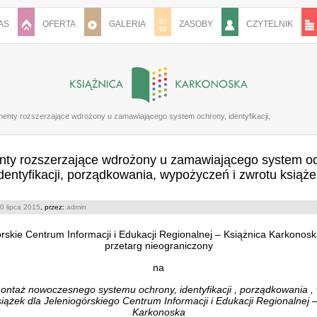
AS
OFERTA
GALERIA
ZASOBY
CZYTELNIK
menty rozszerzające wdrożony u zamawiającego system ochrony, identyfikacji, porządkowan
nty rozszerzające wdrożony u zamawiającego system oc
identyfikacji, porządkowania, wypożyczeń i zwrotu książe
0 lipca 2015
, przez:
admin
rskie Centrum Informacji i Edukacji Regionalnej – Książnica Karkonos
przetarg nieograniczony
na
ontaż nowoczesnego systemu ochrony, identyfikacji , porządkowania 
siążek dla Jeleniogórskiego Centrum Informacji i Edukacji Regionalnej 
Karkonoska