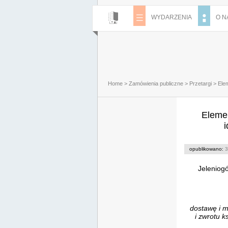
WYDARZENIA
O N
Home
>
Zamówienia publiczne
>
Przetargi
>
Ele
Eleme
opublikowano:
3
Jeleniogó
dostawę i m
i zwrotu k