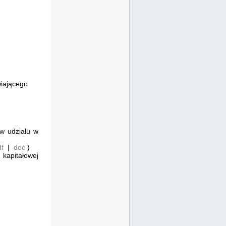
iającego
w udziału w
df
|
doc
)
kapitałowej