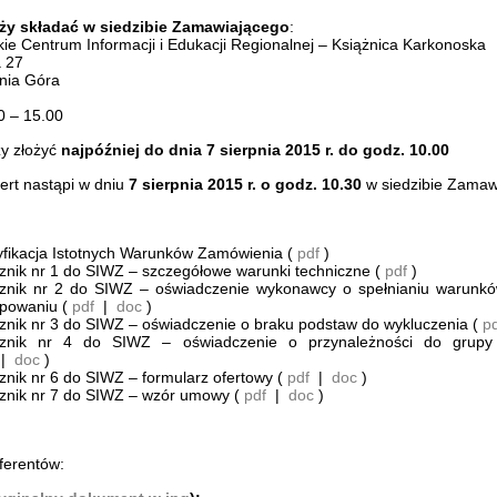
eży składać w siedzibie Zamawiającego
:
kie Centrum Informacji i Edukacji Regionalnej – Książnica Karkonoska
a 27
nia Góra
0 – 15.00
ży złożyć
najpóźniej do dnia 7 sierpnia 2015 r. do godz. 10.00
ert nastąpi w dniu
7 sierpnia 2015 r. o godz. 10.30
w siedzibie Zamaw
fikacja Istotnych Warunków Zamówienia (
pdf
)
znik nr 1 do SIWZ – szczegółowe warunki techniczne (
pdf
)
znik nr 2 do SIWZ – oświadczenie wykonawcy o spełnianiu warunkó
ępowaniu (
pdf
|
doc
)
znik nr 3 do SIWZ – oświadczenie o braku podstaw do wykluczenia (
p
cznik nr 4 do SIWZ – oświadczenie o przynależności do grupy 
|
doc
)
znik nr 6 do SIWZ – formularz ofertowy (
pdf
|
doc
)
znik nr 7 do SIWZ – wzór umowy (
pdf
|
doc
)
ferentów: