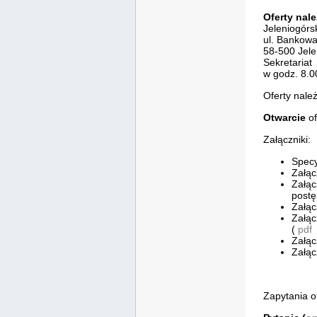
Oferty nal
Jeleniogórs
ul. Bankow
58-500 Jele
Sekretariat
w godz. 8.0
Oferty nale
Otwarcie
of
Załączniki:
Specy
Załąc
Załąc
post
Załąc
Załą
(
pdf
Załąc
Załąc
Zapytania o