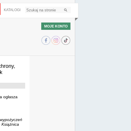
KATALOGI
MOJE KONTO
ia, wypożyczeń i zwrotu książek
hrony,
k
ka ogłasza
, wypożyczeń
– Książnica