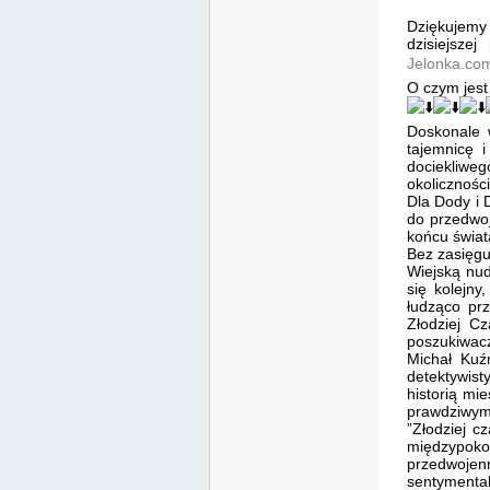
Dziękujem
dzisiejsze
Jelonka.co
O czym jest 
Doskonale 
tajemnicę i
dociekliweg
okoliczności
Dla Dody i 
do przedwoj
końcu świat
Bez zasięgu
Wiejską nud
się kolejny
łudząco pr
Złodziej C
poszukiwac
Michał Kuź
detektywis
historią mi
prawdziwym
”Złodziej c
międzypoko
przedwojen
sentymental