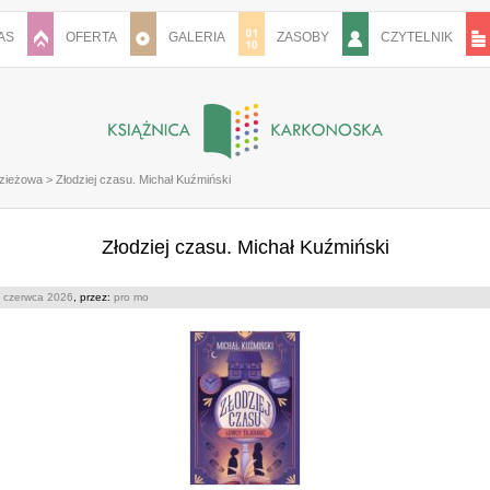
AS
OFERTA
GALERIA
ZASOBY
CZYTELNIK
dzieżowa
>
Złodziej czasu. Michał Kuźmiński
Złodziej czasu. Michał Kuźmiński
 czerwca 2026
, przez:
pro mo