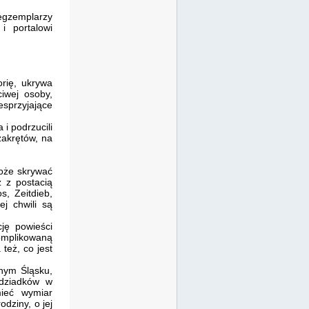
gzemplarzy
i portalowi
rię, ukrywa
ciwej osoby,
esprzyjające
i podrzucili
zakrętów, na
może skrywać
z z postacią
, Zeitdieb,
j chwili są
ję powieści
omplikowaną
też, co jest
lnym Śląsku,
 dziadków w
mieć wymiar
dziny, o jej