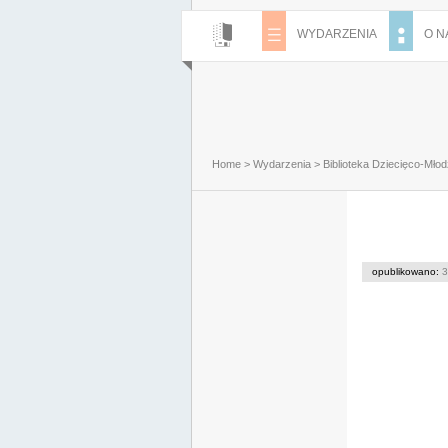
WYDARZENIA
O N
Home
>
Wydarzenia
>
Biblioteka Dziecięco-Mło
opublikowano:
3