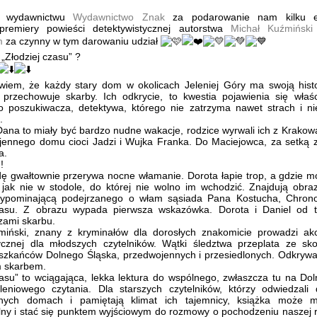
y wydawnictwu
Wydawnictwo Znak
za podarowanie nam kilku e
j premiery powieści detektywistycznej autorstwa
Michał Kuźmiński
m
za czynny w tym darowaniu udział
„Złodziej czasu” ?
wiem, że każdy stary dom w okolicach Jeleniej Góry ma swoją histo
 przechowuje skarby. Ich odkrycie, to kwestia pojawienia się właś
o poszukiwacza, detektywa, którego nie zatrzyma nawet strach i ni
.
Dana to miały być bardzo nudne wakacje, rodzice wyrwali ich z Krakowa 
ennego domu cioci Jadzi i Wujka Franka. Do Maciejowca, za setką 
a.
!
ę gwałtownie przerywa nocne włamanie. Dorota łapie trop, a gdzie 
, jak nie w stodole, do której nie wolno im wchodzić. Znajdują obra
zypominającą podejrzanego o włam sąsiada Pana Kostucha, Chronos
zasu. Z obrazu wypada pierwsza wskazówka. Dorota i Daniel od te
zami skarbu.
miński, znany z kryminałów dla dorosłych znakomicie prowadzi akc
tycznej dla młodszych czytelników. Wątki śledztwa przeplata ze sk
eszkańców Dolnego Śląska, przedwojennych i przesiedlonych. Odkrywa 
 skarbem.
zasu” to wciągająca, lekka lektura do wspólnego, zwłaszcza tu na Do
leniowego czytania. Dla starszych czytelników, którzy odwiedzali
nych domach i pamiętają klimat ich tajemnicy, książka może 
ny i stać się punktem wyjściowym do rozmowy o pochodzeniu naszej ro