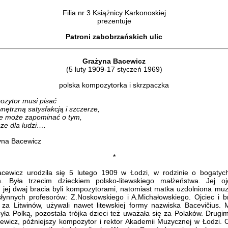
Filia nr 3 Książnicy Karkonoskiej
prezentuje
Patroni zabobrzańskich ulic
Grażyna Bacewicz
(5 luty 1909-17 styczeń 1969)
polska kompozytorka i skrzpaczka
zytor musi pisać
nętrzną satysfakcją i szczerze,
ie może zapominać o tym,
sze dla ludzi….
yna Bacewicz
*
cewicz urodziła się 5 lutego 1909 w Łodzi, w rodzinie o bogatych
. Była trzecim dzieckiem polsko-litewskiego małżeństwa. Jej oj
i jej dwaj bracia byli kompozytorami, natomiast matka uzdolniona muz
łynnych profesorów: Z.Noskowskiego i A.Michałowskiego. Ojciec i b
 za Litwinów, używali nawet litewskiej formy nazwiska Bacevičius.
yła Polką, pozostała trójka dzieci też uważała się za Polaków. Drugi
cewicz, późniejszy kompozytor i rektor Akademii Muzycznej w Łodzi. 