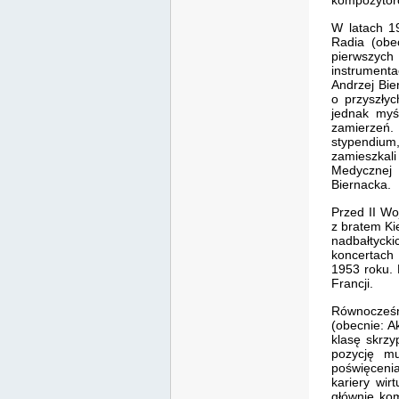
kompozytor
W latach 1
Radia (obe
pierwszych 
instrumenta
Andrzej Bie
o przyszłyc
jednak myśl
zamierzeń.
stypendium,
zamieszkali
Medycznej 
Biernacka.
Przed II Wo
z bratem Kie
nadbałtycki
koncertach 
1953 roku. 
Francji.
Równocześ
(obecnie: A
klasę skrzy
pozycję mu
poświęcenia
kariery wir
głównie ko