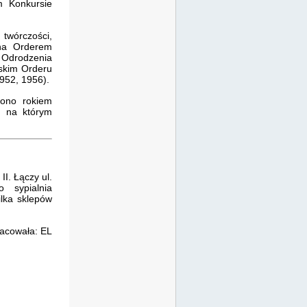
m Konkursie
twórczości,
ona Orderem
u Odrodzenia
skim Orderu
1952, 1956).
zono rokiem
, na którym
I. Łączy ul.
 sypialnia
ilka sklepów
acowała: EL