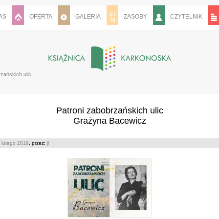
AS
OFERTA
GALERIA
ZASOBY
CZYTELNIK
zańskich ulic
Patroni zabobrzańskich ulic
Grażyna Bacewicz
 lutego 2019
, przez:
jl