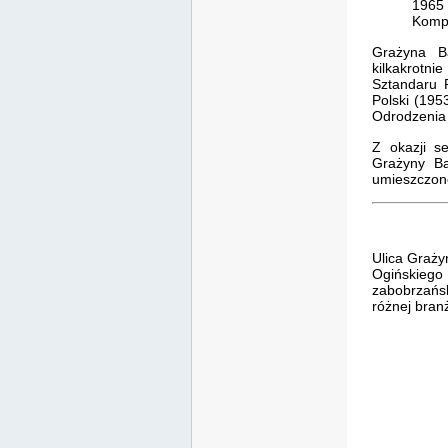
1965
Kompo
Grażyna Ba
kilkakrotn
Sztandaru P
Polski (19
Odrodzenia 
Z okazji s
Grażyny Ba
umieszczono 
Ulica Graży
Ogińskieg
zabobrzańsk
różnej bran