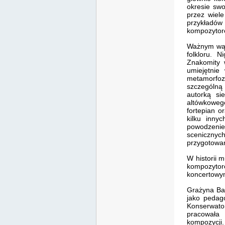
okresie swo
przez wiele
przykładó
kompozytoró
Ważnym wąt
folkloru. 
Znakomity 
umiejętnie
metamorfozę
szczególną
autorką si
altówkoweg
fortepian o
kilku inny
powodzeni
scenicznyc
przygotowan
W historii 
kompozytor
koncertowy
Grażyna Bac
jako pedago
Konserwato
pracowała
kompozycji.