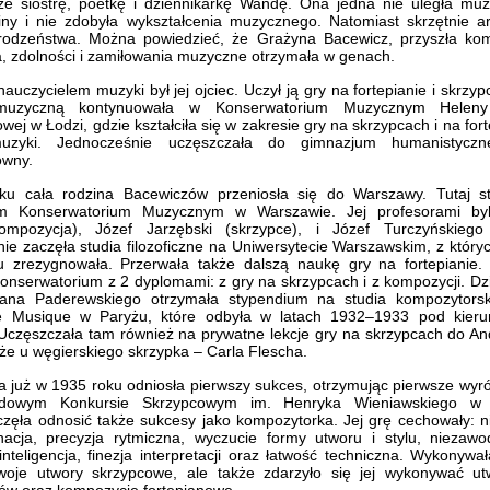
ze siostrę, poetkę i dziennikarkę Wandę. Ona jedna nie uległa muz
iny i nie zdobyła wykształcenia muzycznego. Natomiast skrzętnie a
rodzeństwa. Można powiedzieć, że Grażyna Bacewicz, przyszła kom
, zdolności i zamiłowania muzyczne otrzymała w genach.
auczycielem muzyki był jej ojciec. Uczył ją gry na fortepianie i skrzy
muzyczną kontynuowała w Konserwatorium Muzycznym Heleny K
ej w Łodzi, gdzie kształciła się w zakresie gry na skrzypcach i na for
muzyki. Jednocześnie uczęszczała do gimnazjum humanistyczn
ówny.
u cała rodzina Bacewiczów przeniosła się do Warszawy. Tutaj s
 Konserwatorium Muzycznym w Warszawie. Jej profesorami byl
kompozycja), Józef Jarzębski (skrzypce), i Józef Turczyńskiego (
e zaczęła studia filozoficzne na Uniwersytecie Warszawskim, z który
u zrezygnowała. Przerwała także dalszą naukę gry na fortepianie.
onserwatorium z 2 dyplomami: z gry na skrzypcach i z kompozycji. Dzi
ana Paderewskiego otrzymała stypendium na studia kompozytors
 Musique w Paryżu, które odbyła w latach 1932–1933 pod kieru
Uczęszczała tam również na prywatne lekcje gry na skrzypcach do An
że u węgierskiego skrzypka – Carla Flescha.
ka już w 1935 roku odniosła pierwszy sukces, otrzymując pierwsze wyró
odowym Konkursie Skrzypcowym im. Henryka Wieniawskiego w 
zęła odnosić także sukcesy jako kompozytorka. Jej grę cechowały: ni
onacja, precyzja rytmiczna, wyczucie formy utworu i stylu, niezaw
nteligencja, finezja interpretacji oraz łatwość techniczna. Wykonywał
swoje utwory skrzypcowe, ale także zdarzyło się jej wykonywać ut