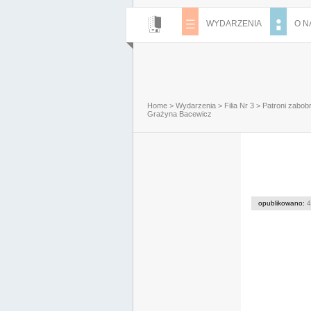
WYDARZENIA
O N
Home
>
Wydarzenia
>
Filia Nr 3
>
Patroni zabobr
Grażyna Bacewicz
opublikowano:
4