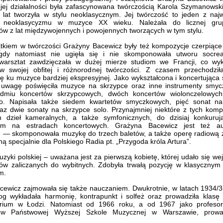
jej działalności była zafascynowana twórczością Karola Szymanows
 lat tworzyła w stylu neoklasycznym. Jej twórczość to jeden z naj
w neoklasycyzmu w muzyce XX wieku. Należała do licznej grup
w z lat międzywojennych i powojennych tworzących w tym stylu.
kiem w twórczości Grażyny Bacewicz były też kompozycje czerpiące 
Nigdy natomiast nie ugięła się i nie skomponowała utworu socreal
warsztat zawdzięczała w dużej mierze studiom we Francji, co wyk
 w swojej obfitej i różnorodnej twórczości. Z czasem przechodził
 ku muzyce bardziej ekspresyjnej. Jako wykształcona i koncertująca
 uwagę poświęciła muzyce na skrzypce oraz inne instrumenty smyc
edmiu koncertów skrzypcowych, dwóch koncertów wiolonczelowych
o. Napisała także siedem kwartetów smyczkowych, pięć sonat na
raz dwie sonaty na skrzypce solo. Przynajmniej niektóre z tych komp
ch dzieł kameralnych, a także symfonicznych, do dzisiaj konkuru
em na estradach koncertowych. Grażyna Bacewicz jest też aut
h — skomponowała muzykę do trzech baletów, a także operę radiową 
ą specjalnie dla Polskiego Radia pt. „Przygoda króla Artura”.
muzyki polskiej – uważana jest za pierwszą kobietę, której udało się we
ów zaliczanych do wybitnych. Zdobyła trwałą pozycję w klasycznym 
m.
ewicz zajmowała się także nauczaniem. Dwukrotnie, w latach 1934/3
g wykładała harmonię, kontrapunkt i solfeż oraz prowadziła klasę
rium w Łodzi. Natomiast od 1966 roku, a od 1967 jako profesor
 w Państwowej Wyższej Szkole Muzycznej w Warszawie, prowa