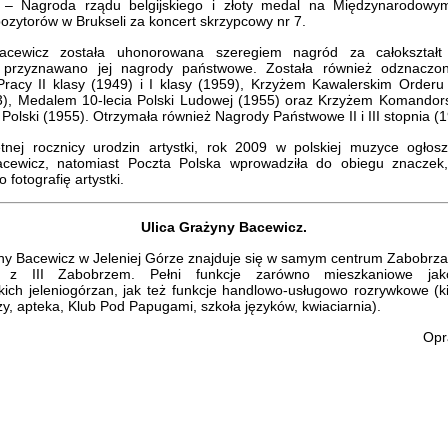
 – Nagroda rządu belgijskiego i złoty medal na Międzynarodowy
zytorów w Brukseli za koncert skrzypcowy nr 7.
cewicz została uhonorowana szeregiem nagród za całokształt 
ie przyznawano jej nagrody państwowe. Została również odznacz
racy II klasy (1949) i I klasy (1959), Krzyżem Kawalerskim Order
53), Medalem 10-lecia Polski Ludowej (1955) oraz Krzyżem Komandor
Polski (1955). Otrzymała również Nagrody Państwowe II i III stopnia (
etnej rocznicy urodzin artystki, rok 2009 w polskiej muzyce ogłos
cewicz, natomiast Poczta Polska wprowadziła do obiegu znaczek
fotografię artystki.
Ulica Grażyny Bacewicz.
ny Bacewicz w Jeleniej Górze znajduje się w samym centrum Zabobrza I
o z III Zabobrzem. Pełni funkcje zarówno mieszkaniowe jako
ich jeleniogórzan, jak też funkcje handlowo-usługowo rozrywkowe (k
ży, apteka, Klub Pod Papugami, szkoła języków, kwiaciarnia).
Opr