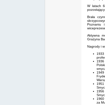
W latach 6
pozostający
Brała czyn
skrzypcowy
Poznaniu 
wiceprezes
Aktywna mu
Grażyna Ba
Nagrody i w
1933
profe
1936
Polsk
smyc
1949
Fryd
Warsz
1951 
Smyc
1956 
Smyc
1960 
za Mu