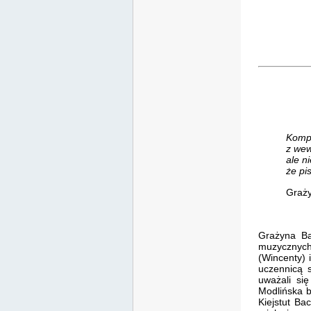
Kompo
z wew
ale n
że pi
Graż
Grażyna Ba
muzycznych
(Wincenty) 
uczennicą s
uważali się
Modlińska b
Kiejstut Ba