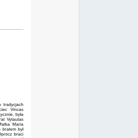
 tradycjach
ciec Vincas
ycznie, była
rat Vytautas
 Matka Maria
m bratem był
Oprócz braci