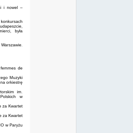
i i nowel –
 konkursach
udapeszcie,
erci, była
 Warszawie.
x femmes de
zego Muzyki
 na orkiestrę
torskim im.
Polskich w
 za Kwartet
 za Kwartet
CO w Paryżu