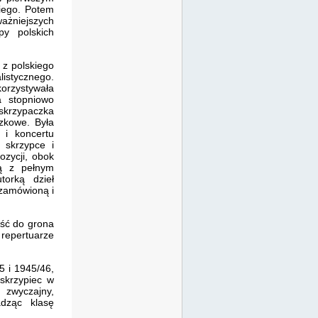
kiego. Potem
ważniejszych
y polskich
z polskiego
istycznego.
orzystywała
a stopniowo
 skrzypaczka
zkowe. Była
 i koncertu
 skrzypce i
ozycji, obok
ją z pełnym
orką dzieł
zamówioną i
jść do grona
repertuarze
5 i 1945/46,
 skrzypiec w
 zwyczajny,
dząc klasę