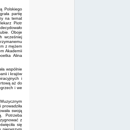
ą Polskiego
rała partię
dzy na temat
lekarz Piotr
zadecydowało
lubie. Oboje
ch wcześniej
otrzymanemu
azem z mężem
rem Akademii
oetka Alina
ała wspólnie
anii i krajów
iracyjnych i
ertową aż do
ęgrzech i we
 Muzycznym
i prowadziła
dowała swoją
ą. Potrzeba
rezygnować z
święciła się
w pierwszym