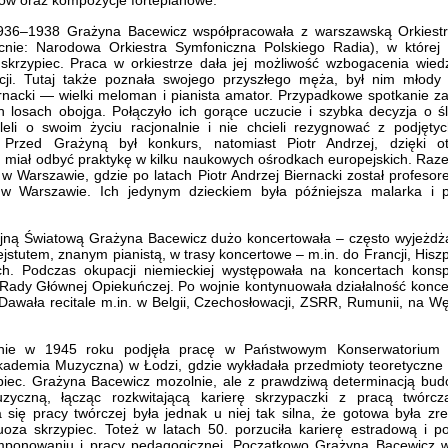
ów oraz kompozycje fortepianowe.
936–1938 Grażyna Bacewicz współpracowała z warszawską Orkiestr
cnie: Narodowa Orkiestra Symfoniczna Polskiego Radia), w której g
skrzypiec. Praca w orkiestrze dała jej możliwość wzbogacenia wie
cji. Tutaj także poznała swojego przyszłego męża, był nim młody 
rnacki — wielki meloman i pianista amator. Przypadkowe spotkanie 
h losach obojga. Połączyło ich gorące uczucie i szybka decyzja o ś
eli o swoim życiu racjonalnie i nie chcieli rezygnować z podjęty
 Przed Grażyną był konkurs, natomiast Piotr Andrzej, dzięki 
 miał odbyć praktykę w kilku naukowych ośrodkach europejskich. R
 w Warszawie, gdzie po latach Piotr Andrzej Biernacki został profeso
w Warszawie. Ich jedynym dzieckiem była późniejsza malarka i p
jną Światową Grażyna Bacewicz dużo koncertowała – często wyjeżdż
jstutem, znanym pianistą, w trasy koncertowe – m.in. do Francji, Hiszp
ch. Podczas okupacji niemieckiej występowała na koncertach konsp
Rady Głównej Opiekuńczej. Po wojnie kontynuowała działalność konc
Dawała recitale m.in. w Belgii, Czechosłowacji, ZSRR, Rumunii, na W
nie w 1945 roku podjęła pracę w Państwowym Konserwatorium
kademia Muzyczna) w Łodzi, gdzie wykładała przedmioty teoretyczne 
piec. Grażyna Bacewicz mozolnie, ale z prawdziwą determinacją bu
zyczną, łącząc rozkwitającą karierę skrzypaczki z pracą twórcz
 się pracy twórczej była jednak u niej tak silna, że gotowa była z
tuoza skrzypiec. Toteż w latach 50. porzuciła karierę estradową i po
mponowaniu i pracy pedagogicznej. Początkowo Grażyna Bacewicz 