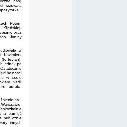
ycznej pasji
rchiwizowała
pozytorka i
pcach. Potem
ijeńskiej-
tepianie oraz
ego Janiny
tudiowała w
i Kazimierz
fortepian).
ch jednak po
 Ostatecznie
ęki hojności
kie w École
nkiem Nadii
dre Toureta,
żnienie na I
Warszawie.
eskazitelnie
odna pamięć
a publicznie
wory innych