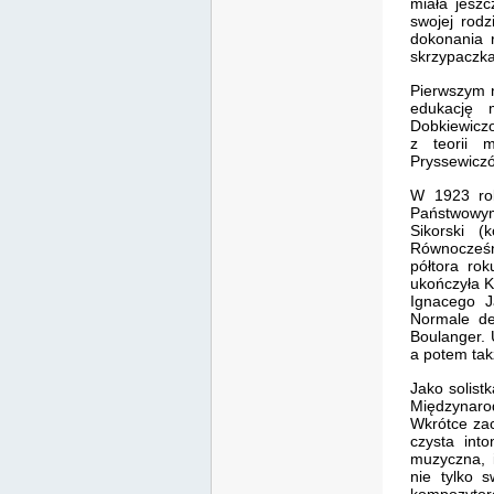
miała jeszc
swojej rodz
dokonania 
skrzypaczka
Pierwszym n
edukację 
Dobkiewiczow
z teorii 
Pryssewicz
W 1923 rok
Państwowym
Sikorski (
Równocześni
półtora rok
ukończyła K
Ignacego J
Normale de
Boulanger. 
a potem tak
Jako solist
Międzynar
Wkrótce zac
czysta int
muzyczna, i
nie tylko 