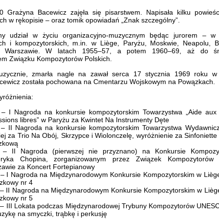
0 Grażyna Bacewicz zajęła się pisarstwem. Napisała kilku powieśc
ch w rękopisie – oraz tomik opowiadań „Znak szczególny”.
ny udział w życiu organizacyjno-muzycznym będąc jurorem – w
ch i kompozytorskich, m.in. w Liège, Paryżu, Moskwie, Neapolu, B
i Warszawie. W latach 1955–57, a potem 1960–69, aż do śmi
em Związku Kompozytorów Polskich.
zycznie, zmarła nagle na zawał serca 17 stycznia 1969 roku w
cewicz została pochowana na Cmentarzu Wojskowym na Powązkach.
yróżnienia:
 – I Nagroda na konkursie kompozytorskim Towarzystwa „Aide au
ssions libres” w Paryżu za Kwintet Na Instrumenty Dęte
 – II Nagroda na konkursie kompozytorskim Towarzystwa Wydawnic
iej za Trio Na Obój, Skrzypce i Wiolonczelę, wyróżnienie za Sinfoniette
zkową
 – II Nagroda (pierwszej nie przyznano) na Konkursie Kompozy
eryka Chopina, zorganizowanym przez Związek Kompozytorów 
awie za Koncert Fortepianowy
– I Nagroda na Międzynarodowym Konkursie Kompozytorskim w Liège
zkowy nr 4
– II Nagroda na Międzynarodowym Konkursie Kompozytorskim w Liège
zkowy nr 5
– III Lokata podczas Międzynarodowej Trybuny Kompozytorów UNES
zykę na smyczki, trąbkę i perkusję